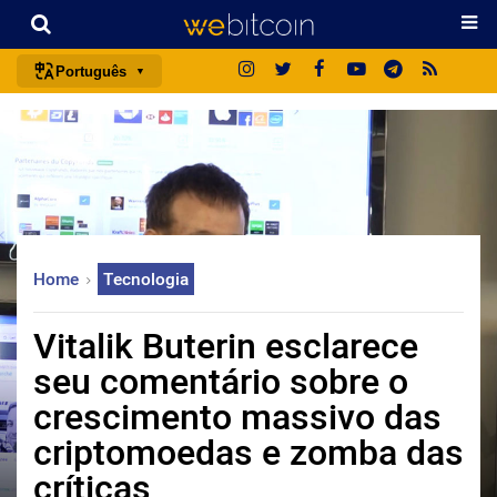
Português
português (BR)
english
español
français
italiano
Home
Tecnologia
deutsch
日本語
Vitalik Buterin esclarece
中文
seu comentário sobre o
русский
crescimento massivo das
한국어
criptomoedas e zomba das
العربية
críticas
ไทย