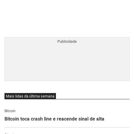
BTCBRL Cotação
por TradingVie
Mais lidas da última semana
Bitcoin
Bitcoin toca crash line e reacende sinal de alta