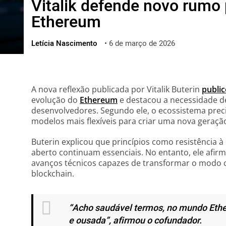
Vitalik defende novo rumo
ไทย
Ethereum
ქართული
polski
Letícia Nascimento
•
6 de março de 2026
vietnamese
A nova reflexão publicada por Vitalik Buterin
publi
evolução do
Ethereum
e destacou a necessidade 
desenvolvedores. Segundo ele, o ecossistema preci
modelos mais flexíveis para criar uma nova geração
Buterin explicou que princípios como resistência à
aberto continuam essenciais. No entanto, ele afi
avanços técnicos capazes de transformar o modo
blockchain.
“Acho saudável termos, no mundo Eth
e ousada”, afirmou o cofundador.