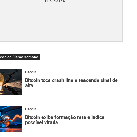
Blo
O
qu
é
Lig
Ne
do
Bit
O
idas da última semana
qu
são
Ato
Bitcoin
Sw
Bitcoin toca crash line e reacende sinal de
alta
Bitcoin
Bitcoin exibe formação rara e indica
possível virada