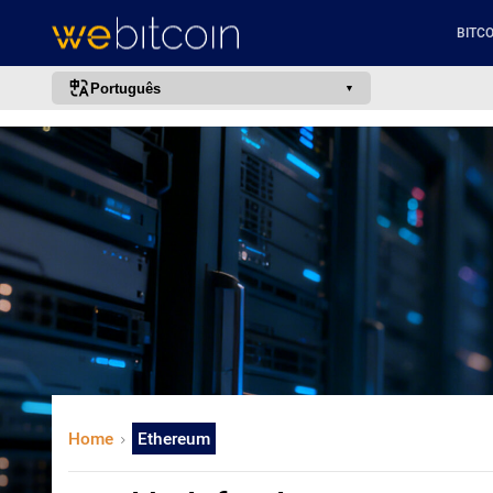
BITCO
Português
português (BR)
english
español
français
italiano
deutsch
日本語
中文
русский
Home
Ethereum
한국어
العربية