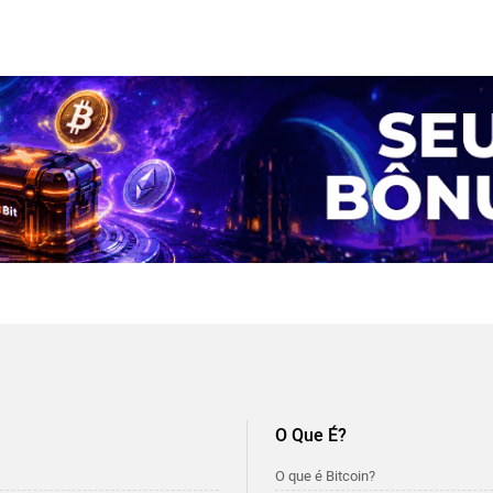
O Que É?
O que é Bitcoin?