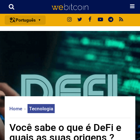
Português
português (BR)
english
español
français
italiano
deutsch
日本語
中文
Home
Tecnologia
русский
한국어
Você sabe o que é DeFi e
العربية
quais as suas origens ?
ไทย