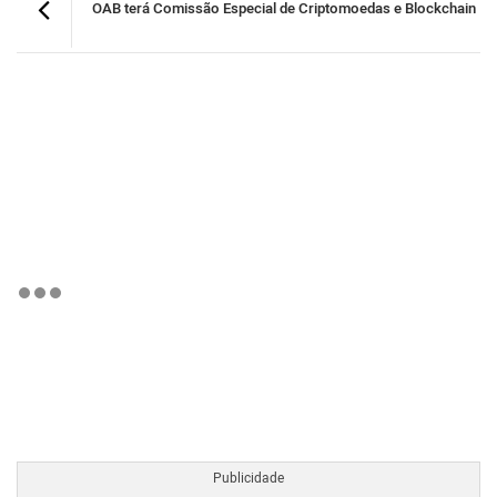
OAB terá Comissão Especial de Criptomoedas e Blockchain
BTCBRL Cotação
por TradingVie