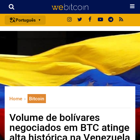
Português
português (BR)
english
español
français
italiano
deutsch
日本語
Home
Bitcoin
中文
русский
Volume de bolívares
한국어
negociados em BTC atinge
العربية
alta histórica na Venezuela
ไทย