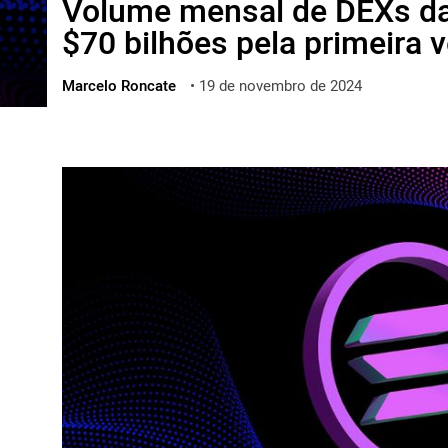
Volume mensal de DEXs da
ไทย
$70 bilhões pela primeira 
ქართული
polski
Marcelo Roncate
•
19 de novembro de 2024
vietnamese