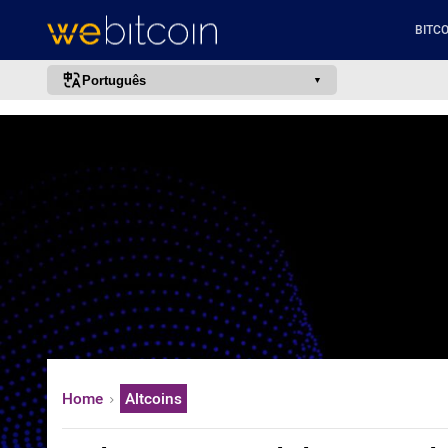
BITCO
Português
português (BR)
english
español
français
italiano
deutsch
日本語
中文
русский
Home
Altcoins
한국어
العربية