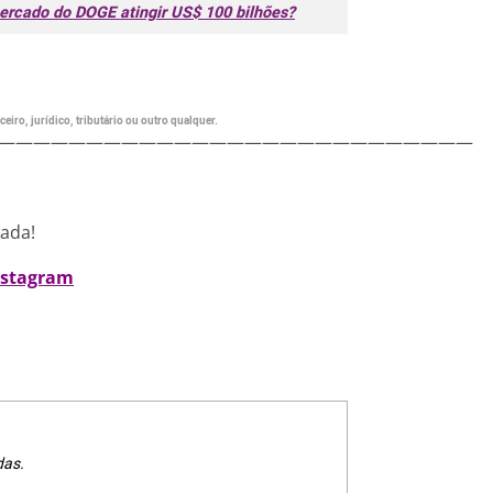
mercado do DOGE atingir US$ 100 bilhões?
eiro, jurídico, tributário ou outro qualquer.
———————————————————————————
nada!
nstagram
das.