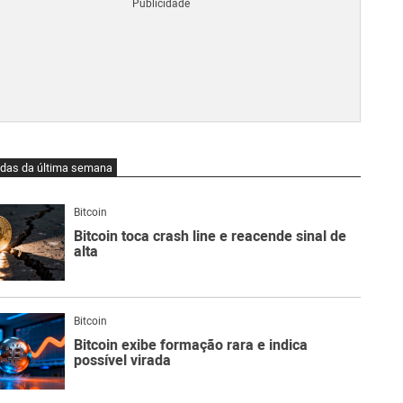
Blo
O
qu
é
Lig
Ne
do
Bit
O
idas da última semana
qu
são
Ato
Bitcoin
Sw
Bitcoin toca crash line e reacende sinal de
alta
Bitcoin
Bitcoin exibe formação rara e indica
possível virada