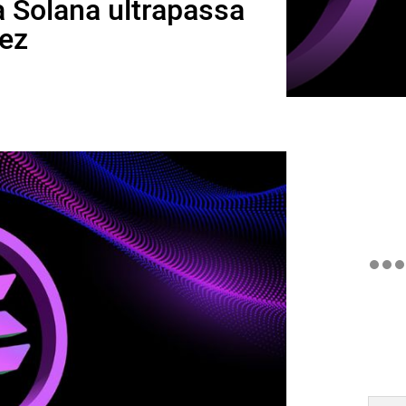
 Solana ultrapassa
vez