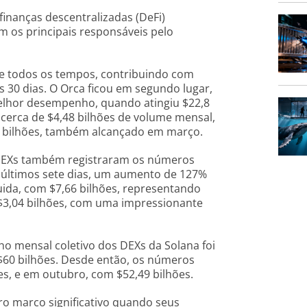
inanças descentralizadas (DeFi)
m os principais responsáveis pelo
e todos os tempos, contribuindo com
 30 dias. O Orca ficou em segundo lugar,
melhor desempenho, quando atingiu $22,8
m cerca de $4,48 bilhões de volume mensal,
45 bilhões, também alcançado em março.
 DEXs também registraram os números
s últimos sete dias, um aumento de 127%
uida, com $7,66 bilhões, representando
 $3,04 bilhões, com uma impressionante
 mensal coletivo dos DEXs da Solana foi
60 bilhões. Desde então, os números
s, e em outubro, com $52,49 bilhões.
ro marco significativo quando seus