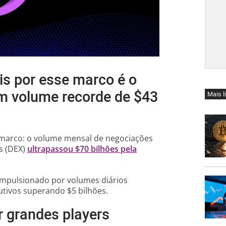
is por esse marco é o
m volume recorde de $43
Mais l
marco: o volume mensal de negociações
s (DEX)
ultrapassou $70 bilhões pela
impulsionado por volumes diários
utivos superando $5 bilhões.
 grandes players