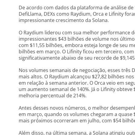
De acordo com dados da plataforma de análise de f
DefiLlama, DEXs como Raydium, Orca e Lifinity fora
impressionante crescimento da Solana.
O Raydium liderou com sua melhor performance d
impressionantes $43 bilhões de volume nos últimos
com $11,55 bilhões, embora esteja longe de seu 
bilhões em março. O Lifinity ficou em terceiro, co
significativamente abaixo de seu recorde de $9,1
Nos volumes semanais de negociação, esses três
mais altos. O Raydium alcançou $27,82 bilhões no
em relação à semana anterior. O Orca veio em seg
um aumento semanal de 140%. Já o Lifinity obteve
melhoria percentual de 214%.
Antes desses novos números, o melhor desempenho
em março, quando os volumes chegaram a quase $
mais próximos ocorreram em julho, com $54 bilhõe
Além disso, na última semana, a Solana atingiu out