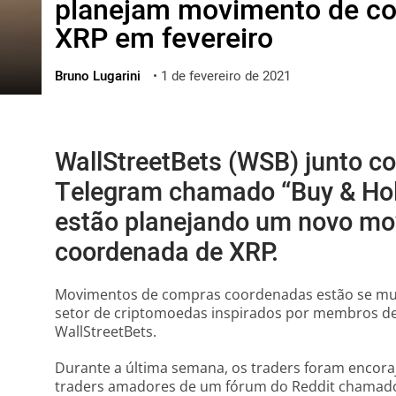
planejam movimento de c
ไทย
XRP em fevereiro
ქართული
polski
Bruno Lugarini
•
1 de fevereiro de 2021
vietnamese
WallStreetBets (WSB) junto c
Telegram chamado “Buy & Hol
estão planejando um novo m
coordenada de XRP.
Movimentos de compras coordenadas estão se mult
setor de criptomoedas inspirados por membros 
WallStreetBets.
Durante a última semana, os traders foram encora
traders amadores de um fórum do Reddit chamado