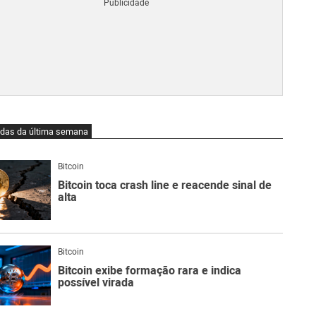
Blo
O
qu
é
Lig
Ne
do
Bit
O
idas da última semana
qu
são
Ato
Bitcoin
Sw
Bitcoin toca crash line e reacende sinal de
alta
Bitcoin
Bitcoin exibe formação rara e indica
possível virada