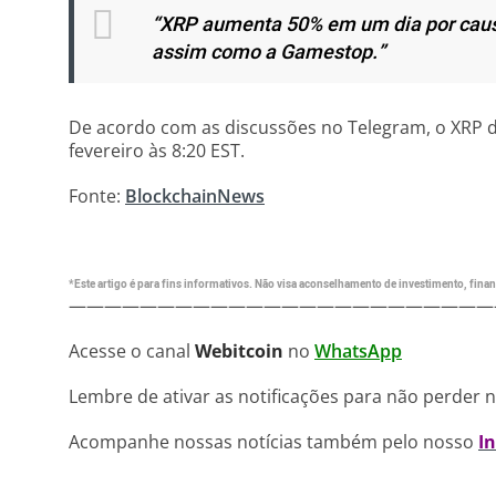
“XRP aumenta 50% em um dia por caus
assim como a Gamestop.”
De acordo com as discussões no Telegram, o XRP d
fevereiro às 8:20 EST.
Fonte:
BlockchainNews
*Este artigo é para fins informativos. Não visa aconselhamento de investimento, financ
————————————————————————
Acesse o canal
Webitcoin
no
WhatsApp
Lembre de ativar as notificações para não perder 
Acompanhe nossas notícias também pelo nosso
I