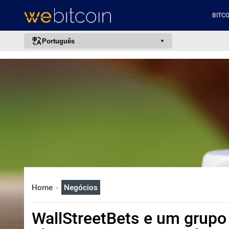
BITCO
Português
português (BR)
english
español
français
italiano
deutsch
日本語
中文
Home
Negócios
русский
한국어
WallStreetBets e um grupo
العربية