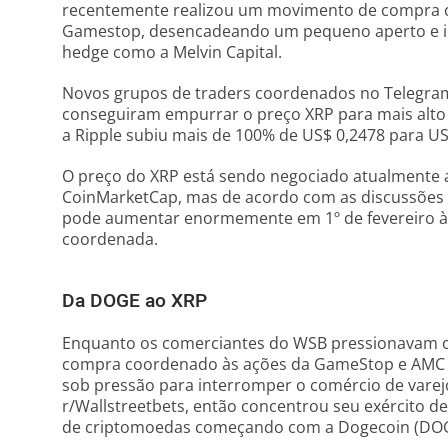
recentemente realizou um movimento de compra c
Gamestop, desencadeando um pequeno aperto e inf
hedge como a Melvin Capital.
Novos grupos de traders coordenados no Telegra
conseguiram empurrar o preço XRP para mais alto n
a Ripple subiu mais de 100% de US$ 0,2478 para US
O preço do XRP está sendo negociado atualmente 
CoinMarketCap, mas de acordo com as discussões 
pode aumentar enormemente em 1º de fevereiro à
coordenada.
Da DOGE ao XRP
Enquanto os comerciantes do WSB pressionavam o
compra coordenado às ações da GameStop e AMC n
sob pressão para interromper o comércio de varej
r/Wallstreetbets, então concentrou seu exército d
de criptomoedas começando com a Dogecoin (DOG