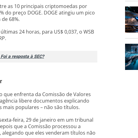
re as 10 principais criptomoedas por
80% do preço DOGE. DOGE atingiu um pico
a de 68%.
ltimas 24 horas, para US$ 0,037, o WSB
RP.
Foi a resposta à SEC?
r
so que enfrenta da Comissão de Valores
a agência libere documentos explicando
 mais populares – não são títulos.
exta-feira, 29 de janeiro em um tribunal
 depois que a Comissão processou a
, alegando que eles venderam títulos não