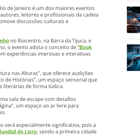
 Rio de Janeiro é um dos maiores eventos
 autores, leitores e profissionais da cadeia
romove discussões culturais e
unho
no Riocentro, na Barra da Tijuca, e
no, o evento adota o conceito de
“Book
m experiências imersivas e interativas
itura nas Alturas”, que oferece audições
nto de Histórias”, um espaço sensorial que
 literárias de forma lúdica.
uma sala de escape com desafios
ágina”, um espaço ao ar livre para
is.
o será especialmente significativa, pois a
undial do Livro
, sendo a primeira cidade