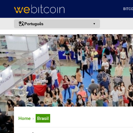
BITCO
Português
português (BR)
english
español
français
italiano
deutsch
日本語
中文
русский
Home
Brasil
한국어
العربية