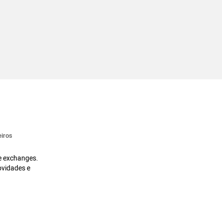
iros
 e exchanges.
ovidades e