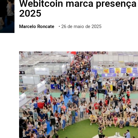
Webitcoin marca presença 
ไทย
2025
ქართული
polski
Marcelo Roncate
•
26 de maio de 2025
vietnamese