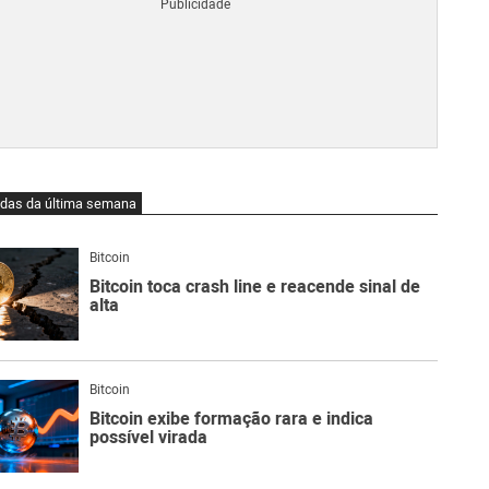
Blo
O
qu
é
Lig
Ne
do
Bit
O
idas da última semana
qu
são
Ato
Bitcoin
Sw
Bitcoin toca crash line e reacende sinal de
alta
Bitcoin
Bitcoin exibe formação rara e indica
possível virada