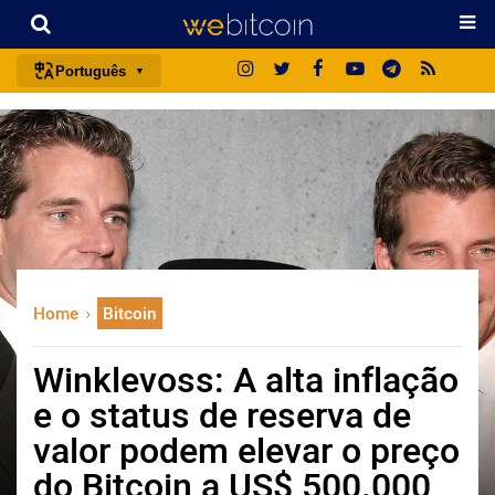
Português
português (BR)
english
español
français
italiano
deutsch
Home
Bitcoin
日本語
中文
Winklevoss: A alta inflação
русский
e o status de reserva de
한국어
valor podem elevar o preço
العربية
do Bitcoin a US$ 500.000
ไทย