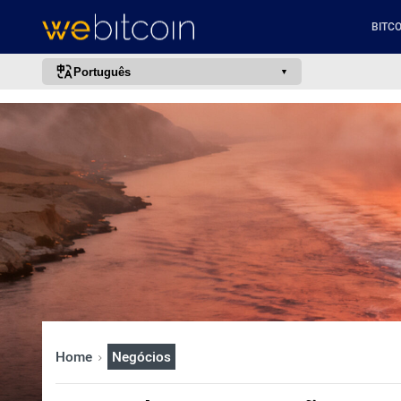
BITCO
Português
português (BR)
english
español
français
italiano
deutsch
日本語
中文
русский
Home
Negócios
한국어
العربية