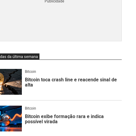
Blo
O
qu
é
Lig
Ne
do
Bit
O
idas da última semana
qu
são
Ato
Bitcoin
Sw
Bitcoin toca crash line e reacende sinal de
alta
Bitcoin
Bitcoin exibe formação rara e indica
possível virada