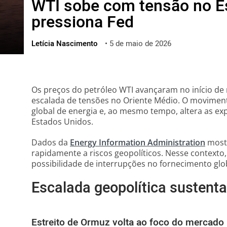
WTI sobe com tensão no Es
ไทย
pressiona Fed
ქართული
polski
Letícia Nascimento
•
5 de maio de 2026
vietnamese
Os preços do petróleo WTI avançaram no início de
escalada de tensões no Oriente Médio. O movimen
global de energia e, ao mesmo tempo, altera as exp
Estados Unidos.
Dados da
Energy Information Administration
mostr
rapidamente a riscos geopolíticos. Nesse contexto,
possibilidade de interrupções no fornecimento glo
Escalada geopolítica sustenta
Estreito de Ormuz volta ao foco do mercado