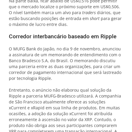
Na parte baixa, ficar abaixo de US$0,516 pode permitir
que o mercado localize o próximo suporte em US$0,506.
O nível também marca um alvo para
traders
diários, que
estão buscando posições de entrada em
short
para gerar
o máximo de lucro entre dias.
Corredor interbancário baseado em Ripple
O MUFG Bank do Japão, no dia 9 de novembro, anunciou
a assinatura de um memorando de entendimento com o
Banco Bradesco S.A, do Brasil. O memorando discutiu
uma parceria entre as duas organizações, para criar um
corredor de pagamento internacional que será lastreado
por tecnologia Ripple.
Entretanto, o anúncio não elaborou qual solução da
Ripple a parceria MUFG-Bradesco utilizará. A companhia
de São Francisco atualmente oferece as soluções
xCurrent e xRapid em sua linha de produtos. Em muitas
ocasiões, a adoção da solução xCurrent foi atribuída
erroneamente à ascensão no valor da XRP. Contudo, o
produto não obriga aos seus participantes comprarem
XRP para completarem uma transação internacional. A