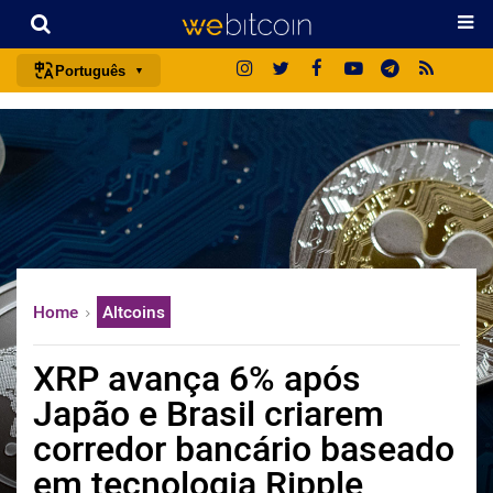
Português
português (BR)
english
español
français
italiano
deutsch
Home
Altcoins
日本語
中文
XRP avança 6% após
русский
Japão e Brasil criarem
한국어
corredor bancário baseado
العربية
em tecnologia Ripple
ไทย