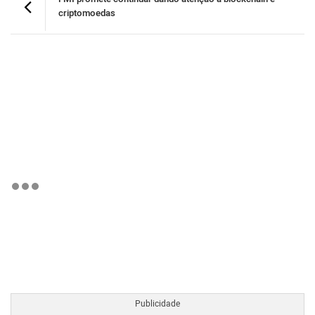
criptomoedas
BTCBRL Cotação
por TradingVie