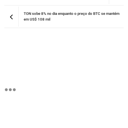
TON sobe 8% no dia enquanto o preço do BTC se mantém
em US$ 108 mil
BTCBRL Cotação
por TradingVie