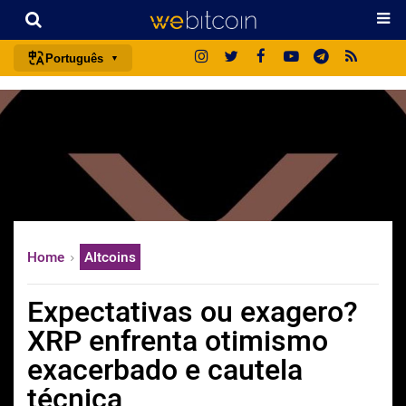
Português
português (BR)
english
español
français
italiano
deutsch
Home
Altcoins
日本語
中文
Expectativas ou exagero?
русский
XRP enfrenta otimismo
한국어
exacerbado e cautela
العربية
técnica
ไทย