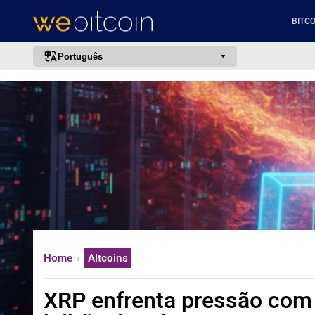
BITCO
Português
português (BR)
english
español
français
italiano
deutsch
日本語
中文
Home
Altcoins
русский
한국어
XRP enfrenta pressão com
العربية