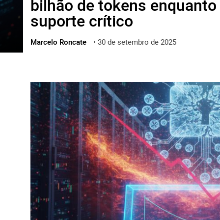
bilhão de tokens enquanto
ไทย
suporte crítico
ქართული
polski
Marcelo Roncate
•
30 de setembro de 2025
vietnamese