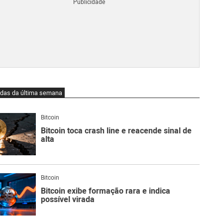
Blo
O
qu
é
Lig
Ne
do
Bit
O
idas da última semana
qu
são
Ato
Bitcoin
Sw
Bitcoin toca crash line e reacende sinal de
alta
Bitcoin
Bitcoin exibe formação rara e indica
possível virada