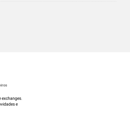
iros
 e exchanges.
ovidades e