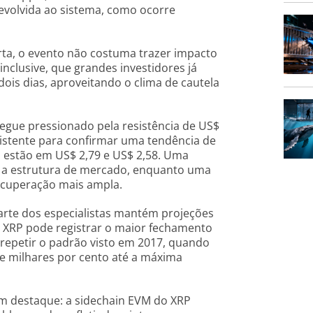
 devolvida ao sistema, como ocorre
rta, o evento não costuma trazer impacto
inclusive, que grandes investidores já
ois dias, aproveitando o clima de cautela
segue pressionado pela resistência de US$
istente para confirmar uma tendência de
s estão em US$ 2,79 e US$ 2,58. Uma
co a estrutura de mercado, enquanto uma
ecuperação mais ampla.
arte dos especialistas mantém projeções
 o XRP pode registrar o maior fechamento
 repetir o padrão visto em 2017, quando
e milhares por cento até a máxima
m destaque: a sidechain EVM do XRP