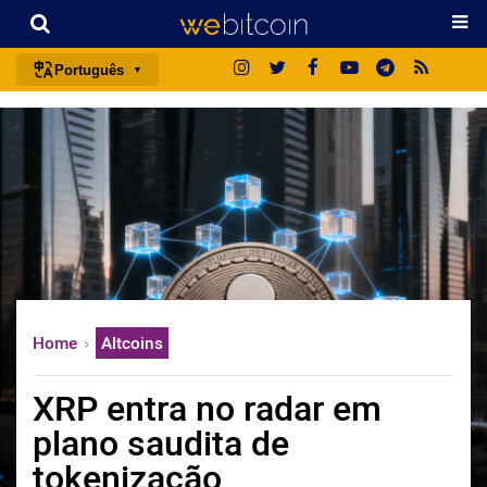
Português
português (BR)
english
español
français
italiano
deutsch
日本語
Home
Altcoins
中文
русский
XRP entra no radar em
한국어
plano saudita de
العربية
tokenização
ไทย