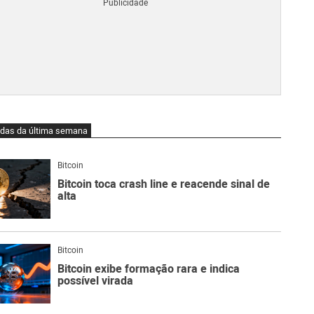
Blo
O
qu
é
Lig
Ne
do
Bit
O
idas da última semana
qu
são
Ato
Bitcoin
Sw
Bitcoin toca crash line e reacende sinal de
alta
Bitcoin
Bitcoin exibe formação rara e indica
possível virada