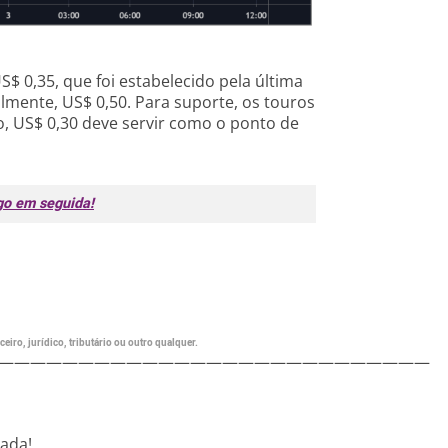
S$ 0,35, que foi estabelecido pela última
almente, US$ 0,50. Para suporte, os touros
, US$ 0,30 deve servir como o ponto de
go em seguida!
eiro, jurídico, tributário ou outro qualquer.
———————————————————————————
nada!