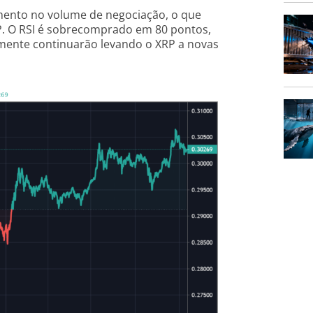
ento no volume de negociação, o que
. O RSI é sobrecomprado em 80 pontos,
mente continuarão levando o XRP a novas