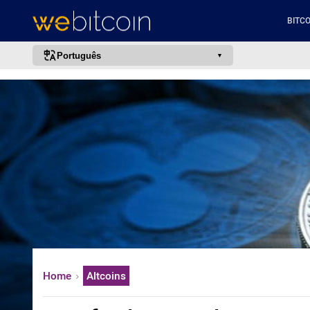
BITCO
Português
português (BR)
english
español
français
italiano
deutsch
日本語
中文
русский
Home
Altcoins
한국어
العربية