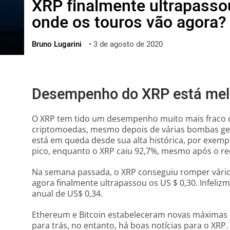
XRP finalmente ultrapasso
ไทย
onde os touros vão agora?
ქართული
polski
Bruno Lugarini
•
3 de agosto de 2020
vietnamese
Desempenho do XRP está mel
O XRP tem tido um desempenho muito mais fraco do
criptomoedas, mesmo depois de várias bombas gera
está em queda desde sua alta histórica, por exemp
pico, enquanto o XRP caiu 92,7%, mesmo após o r
Na semana passada, o XRP conseguiu romper vários
agora finalmente ultrapassou os US $ 0,30. Infeliz
anual de US$ 0,34.
Ethereum e Bitcoin estabeleceram novas máximas
para trás, no entanto, há boas notícias para o XRP. 