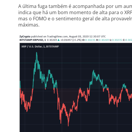
A última fuga também é acompanhada por um aum
indica que há um bom momento de alta para o XRP
mas o FOMO e o sentimento geral de alta provavel
máximas.