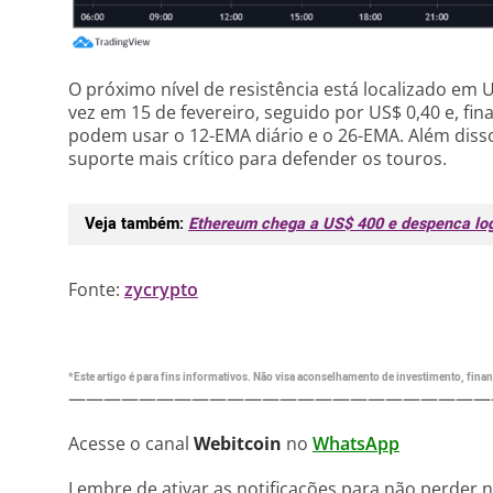
O próximo nível de resistência está localizado em U
vez em 15 de fevereiro, seguido por US$ 0,40 e, fin
podem usar o 12-EMA diário e o 26-EMA. Além disso
suporte mais crítico para defender os touros.
Veja também:
Ethereum chega a US$ 400 e despenca lo
Fonte:
zycrypto
*Este artigo é para fins informativos. Não visa aconselhamento de investimento, financ
————————————————————————
Acesse o canal
Webitcoin
no
WhatsApp
Lembre de ativar as notificações para não perder 