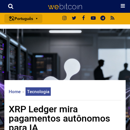
Português
português (BR)
english
español
français
italiano
deutsch
日本語
Home
Tecnologia
中文
русский
XRP Ledger mira
한국어
pagamentos autônomos
العربية
para IA
ไทย