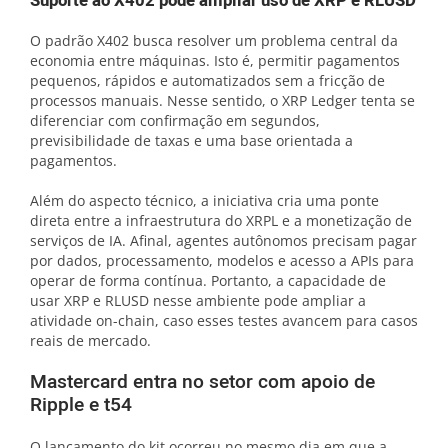
Suporte ao X402 pode ampliar uso de XRP e RLUSD
O padrão X402 busca resolver um problema central da
economia entre máquinas. Isto é, permitir pagamentos
pequenos, rápidos e automatizados sem a fricção de
processos manuais. Nesse sentido, o XRP Ledger tenta se
diferenciar com confirmação em segundos,
previsibilidade de taxas e uma base orientada a
pagamentos.
Além do aspecto técnico, a iniciativa cria uma ponte
direta entre a infraestrutura do XRPL e a monetização de
serviços de IA. Afinal, agentes autônomos precisam pagar
por dados, processamento, modelos e acesso a APIs para
operar de forma contínua. Portanto, a capacidade de
usar XRP e RLUSD nesse ambiente pode ampliar a
atividade on-chain, caso esses testes avancem para casos
reais de mercado.
Mastercard entra no setor com apoio de
Ripple e t54
O lançamento do kit ocorreu no mesmo dia em que a