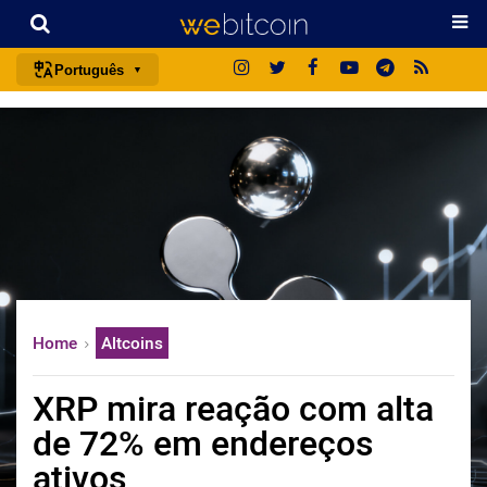
Português
português (BR)
english
español
français
italiano
deutsch
日本語
Home
Altcoins
中文
русский
XRP mira reação com alta
한국어
de 72% em endereços
العربية
ativos
ไทย