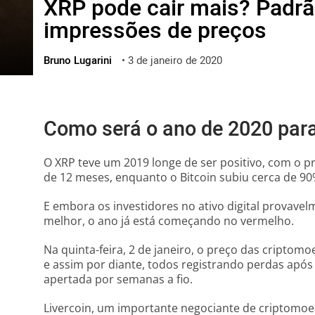
XRP pode cair mais? Padrã
ไทย
impressões de preços
ქართული
polski
Bruno Lugarini
•
3 de janeiro de 2020
vietnamese
Como será o ano de 2020 par
O XRP teve um 2019 longe de ser positivo, com o 
de 12 meses, enquanto o Bitcoin subiu cerca de 90
E embora os investidores no ativo digital provave
melhor, o ano já está começando no vermelho.
Na quinta-feira, 2 de janeiro, o preço das criptom
e assim por diante, todos registrando perdas após
apertada por semanas a fio.
Livercoin, um importante negociante de criptomo