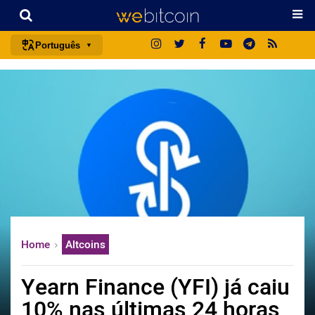
Português
português (BR)
english
español
français
italiano
deutsch
日本語
中文
Home
Altcoins
русский
한국어
Yearn Finance (YFI) já caiu
العربية
10% nas últimas 24 horas
ไทย