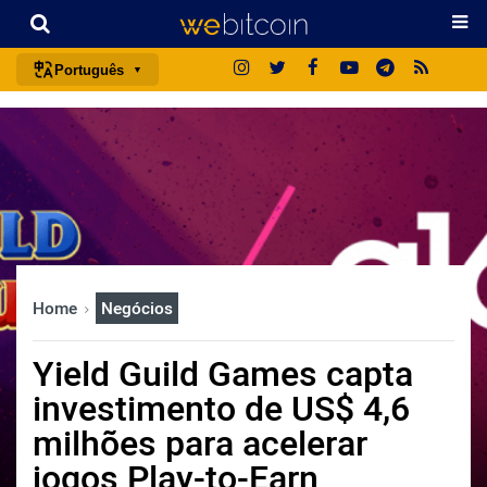
Português
português (BR)
english
español
français
italiano
deutsch
Home
Negócios
日本語
中文
Yield Guild Games capta
русский
investimento de US$ 4,6
한국어
milhões para acelerar
العربية
jogos Play-to-Earn
ไทย