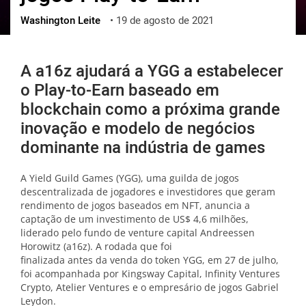
Washington Leite
•
19 de agosto de 2021
ქართული
polski
vietnamese
A a16z ajudará a YGG a estabelecer
o Play-to-Earn baseado em
blockchain como a próxima grande
inovação e modelo de negócios
dominante na indústria de games
A Yield Guild Games (YGG), uma guilda de jogos
descentralizada de jogadores e investidores que geram
rendimento de jogos baseados em NFT, anuncia a
captação de um investimento de US$ 4,6 milhões,
liderado pelo fundo de venture capital Andreessen
Horowitz (a16z). A rodada que foi
finalizada antes da venda do token YGG, em 27 de julho,
foi acompanhada por Kingsway Capital, Infinity Ventures
Crypto, Atelier Ventures e o empresário de jogos Gabriel
Leydon.