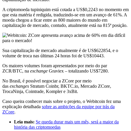
A criptomoeda tupiniquim está cotada a US$0,2243 no momento em
que esta matéria é redigida, traduzindo-se em um avanço de 61%. A
moeda chegou a ficar entre as 800 maiores do mundo em
capitalização de mercado, contudo, atualmente está na 815ª posição.
Sua capitalização de mercado atualmente é de US$622854, e o
volume de troca nas últimas 24 horas foi de US$10443.
Os maiores volumes foram apresentados por meio do par
ZCR/BTC, na
exchange
Graviex – totalizando US$7280.
No Brasil, é possível negociar a ZCore por meio
das
exchanges
Stratum Coinbr, BKTC.io, Mercado ZCore,
TrocaNinja, Cointrade, Kompler e 3xBit.
Caso queira conhecer mais sobre o projeto, o Webitcoin fez uma
explicação detalhada
sobre as ambições da equipe por trás da
ZCore
.
Leia mais:
Se queda durar mais um mês, será a maior da
história das criptomoedas