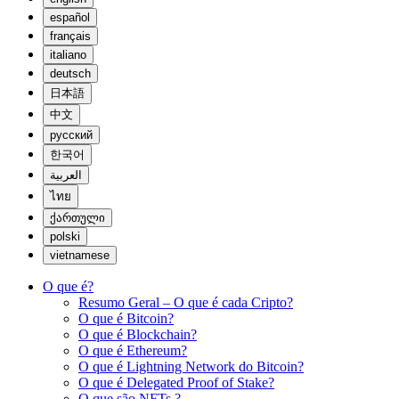
español
français
italiano
deutsch
日本語
中文
русский
한국어
العربية
ไทย
ქართული
polski
vietnamese
O que é?
Resumo Geral – O que é cada Cripto?
O que é Bitcoin?
O que é Blockchain?
O que é Ethereum?
O que é Lightning Network do Bitcoin?
O que é Delegated Proof of Stake?
O que são NFTs ?