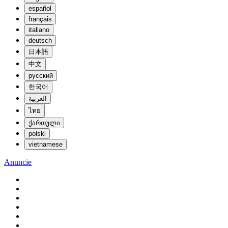
español
français
italiano
deutsch
日本語
中文
русский
한국어
العربية
ไทย
ქართული
polski
vietnamese
Anuncie