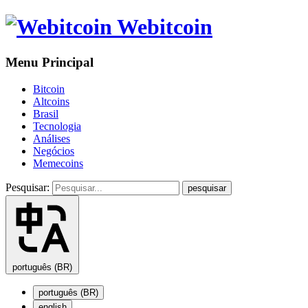
Webitcoin
Menu Principal
Bitcoin
Altcoins
Brasil
Tecnologia
Análises
Negócios
Memecoins
Pesquisar:
pesquisar
português (BR)
português (BR)
english