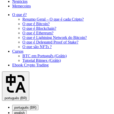
Negócios
Memecoins
O que é?
Resumo Geral – O que é cada Cripto?
O que é Bitcoin?
O que é Blockchain?
O que é Ethereum?
O que é Lightning Network do Bitcoin?
O que é Delegated Proof of Stake?
O que são NFTs ?
Cursos
BTC em Português (Grátis)
Tutorial Bitmex (Grátis)
Ebook Crypto Trading
português (BR)
português (BR)
english