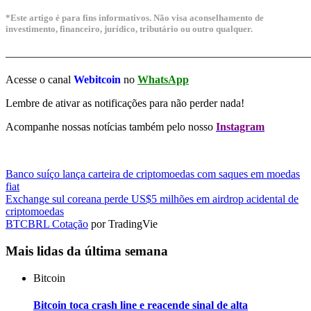
*Este artigo é para fins informativos. Não visa aconselhamento de
investimento, financeiro, jurídico, tributário ou outro qualquer.
———————————————————————————
Acesse o canal
Webitcoin
no
WhatsApp
Lembre de ativar as notificações para não perder nada!
Acompanhe nossas notícias também pelo nosso
Instagram
Navegação
Previous
Banco suíço lança carteira de criptomoedas com saques em moedas
Post
fiat
de
Next
Exchange sul coreana perde US$5 milhões em airdrop acidental de
Post
Post
criptomoedas
BTCBRL Cotação
por TradingVie
Mais lidas da última semana
Bitcoin
Bitcoin toca crash line e reacende sinal de alta