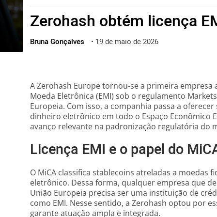
ไทย
Zerohash obtém licença E
ქართული
polski
Bruna Gonçalves
•
19 de maio de 2026
vietnamese
A Zerohash Europe tornou-se a primeira empresa a 
Moeda Eletrônica (EMI) sob o regulamento Markets 
Europeia. Com isso, a companhia passa a oferecer 
dinheiro eletrônico em todo o Espaço Econômico 
avanço relevante na padronização regulatória do 
Licença EMI e o papel do MiC
O MiCA classifica stablecoins atreladas a moedas f
eletrônico. Dessa forma, qualquer empresa que des
União Europeia precisa ser uma instituição de créd
como EMI. Nesse sentido, a Zerohash optou por e
garante atuação ampla e integrada.