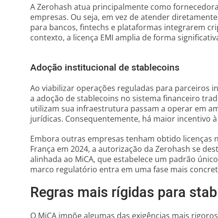
A Zerohash atua principalmente como fornecedora 
empresas. Ou seja, em vez de atender diretamente 
para bancos, fintechs e plataformas integrarem c
contexto, a licença EMI amplia de forma significati
Adoção institucional de stablecoins
Ao viabilizar operações reguladas para parceiros in
a adoção de stablecoins no sistema financeiro trad
utilizam sua infraestrutura passam a operar em am
jurídicas. Consequentemente, há maior incentivo à
Embora outras empresas tenham obtido licenças na
França em 2024, a autorização da Zerohash se dest
alinhada ao MiCA, que estabelece um padrão único 
marco regulatório entra em uma fase mais concre
Regras mais rígidas para sta
O MiCA impõe algumas das exigências mais rigoro