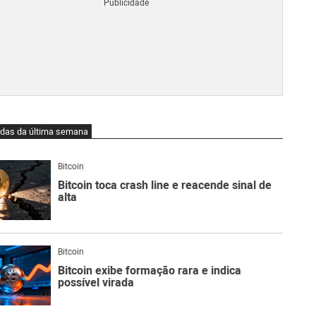
Blo
O
qu
é
Lig
Ne
do
Bit
O
idas da última semana
qu
são
Ato
Bitcoin
Sw
Bitcoin toca crash line e reacende sinal de
alta
Bitcoin
Bitcoin exibe formação rara e indica
possível virada