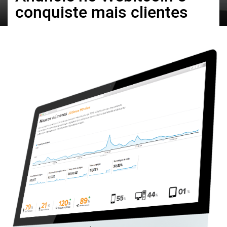
conquiste mais clientes
ქართული
polski
vietnamese