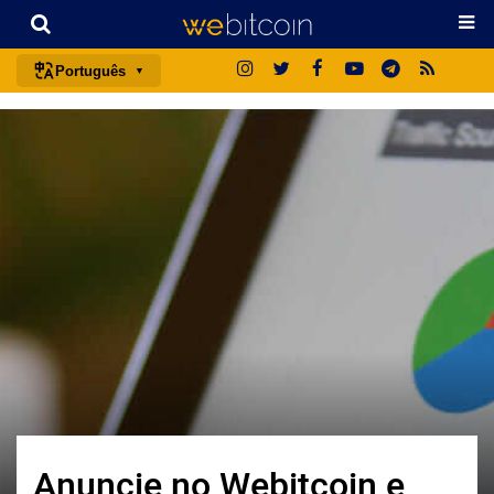
Português
português (BR)
english
español
français
italiano
deutsch
日本語
中文
русский
한국어
العربية
Anuncie no Webitcoin e
ไทย