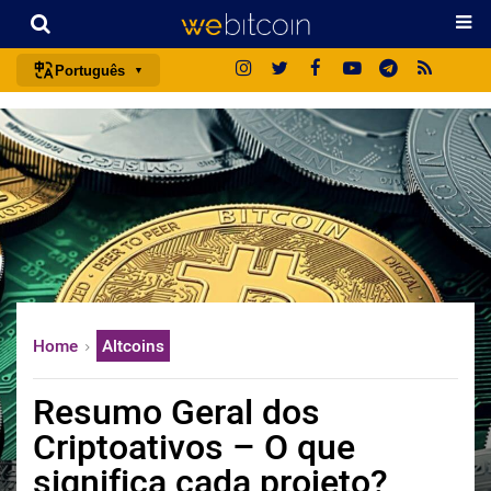
Português
português (BR)
english
español
français
italiano
deutsch
日本語
Home
Altcoins
中文
русский
Resumo Geral dos
한국어
Criptoativos – O que
العربية
significa cada projeto?
ไทย