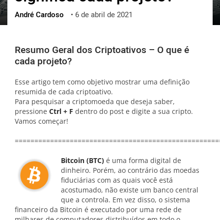
André Cardoso
•
6 de abril de 2021
ქართული
polski
vietnamese
Resumo Geral dos Criptoativos – O que é
cada projeto?
Esse artigo tem como objetivo mostrar uma definição
resumida de cada criptoativo.
Para pesquisar a criptomoeda que deseja saber,
pressione
Ctrl + F
dentro do post e digite a sua cripto.
Vamos começar!
====================================================
Bitcoin (BTC)
é uma forma digital de
dinheiro. Porém, ao contrário das moedas
fiduciárias com as quais você está
acostumado, não existe um banco central
que a controla. Em vez disso, o sistema
financeiro da Bitcoin é executado por uma rede de
milhares de computadores distribuídos em todo o