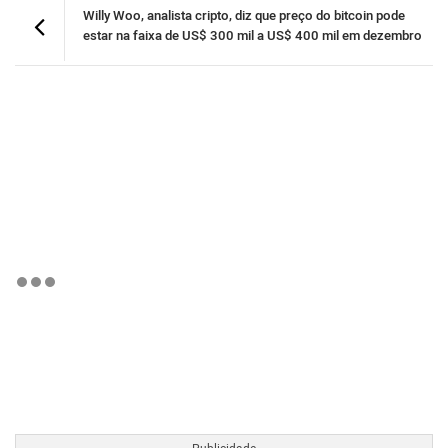
Willy Woo, analista cripto, diz que preço do bitcoin pode
estar na faixa de US$ 300 mil a US$ 400 mil em dezembro
BTCBRL Cotação
por TradingVie