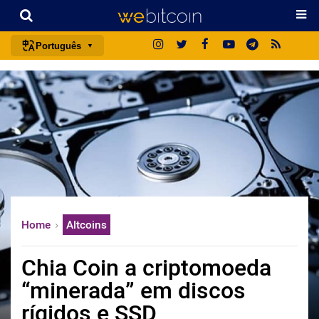
Português
português (BR)
english
español
français
italiano
deutsch
日本語
Home
Altcoins
中文
русский
Chia Coin a criptomoeda
한국어
“minerada” em discos
العربية
rígidos e SSD
ไทย