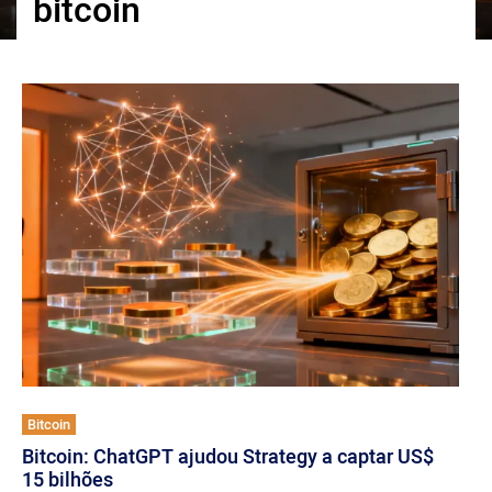
bitcoin
ქართული
polski
vietnamese
Bitcoin
Bitcoin: ChatGPT ajudou Strategy a captar US$
15 bilhões