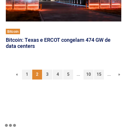
Bitcoin
Bitcoin: Texas e ERCOT congelam 474 GW de
data centers
«
1
2
3
4
5
...
10
15
...
»