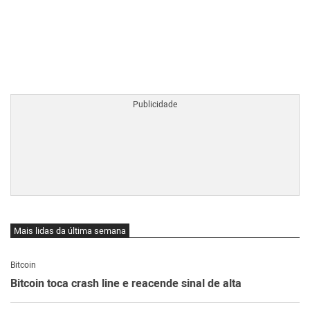
BTCBRL Cotação
por TradingVie
Mais lidas da última semana
Bitcoin
Bitcoin toca crash line e reacende sinal de alta