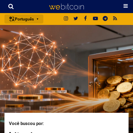
Português
português (BR)
english
español
français
italiano
deutsch
日本語
中文
русский
한국어
Você buscou por:
العربية
ไทย