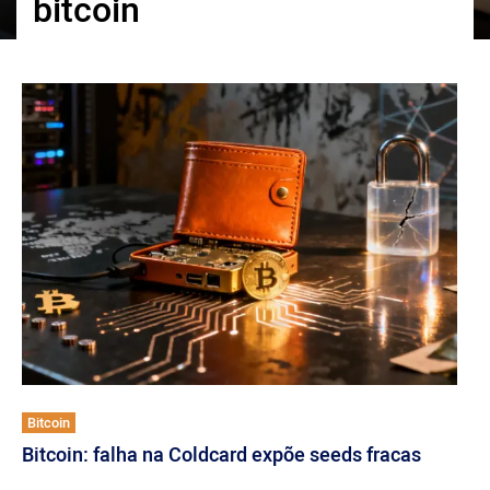
bitcoin
ქართული
polski
vietnamese
Bitcoin
Bitcoin: falha na Coldcard expõe seeds fracas