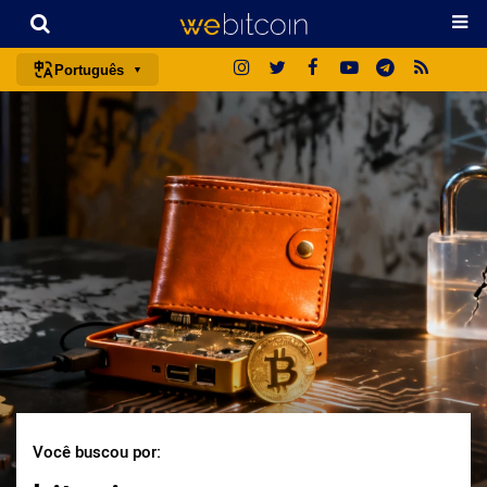
Português
português (BR)
english
español
français
italiano
deutsch
日本語
中文
русский
한국어
Você buscou por:
العربية
ไทย