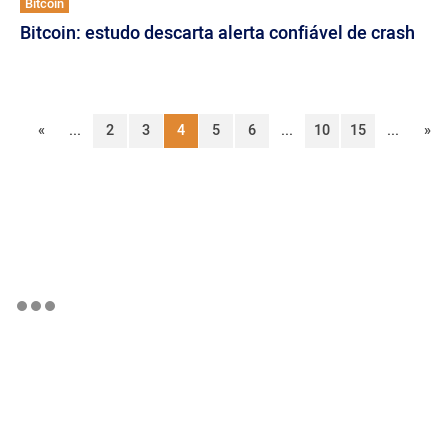
Bitcoin
Bitcoin: estudo descarta alerta confiável de crash
«
...
2
3
4
5
6
...
10
15
...
»
BTCBRL Cotação
por TradingVie