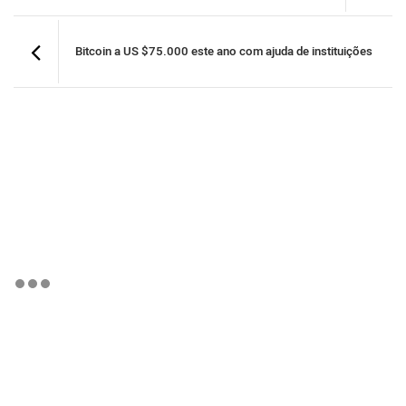
Bitcoin a US $75.000 este ano com ajuda de instituições
BTCBRL Cotação
por TradingVie