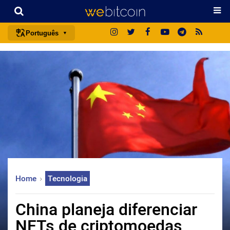
Português
português (BR)
english
español
français
italiano
deutsch
日本語
中文
Home
Tecnologia
русский
한국어
China planeja diferenciar
العربية
NFTs de criptomoedas
ไทย