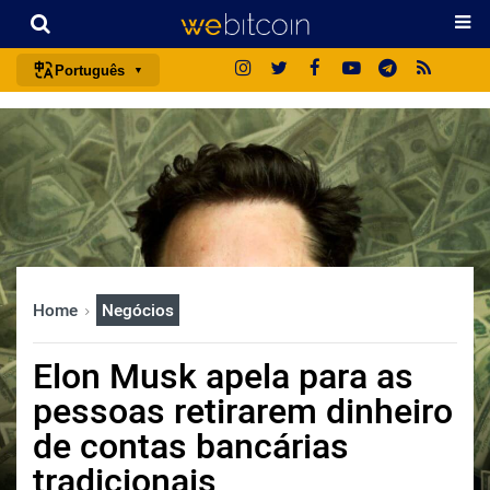
Português
português (BR)
english
español
français
italiano
deutsch
Home
Negócios
日本語
中文
Elon Musk apela para as
русский
pessoas retirarem dinheiro
한국어
de contas bancárias
العربية
tradicionais
ไทย