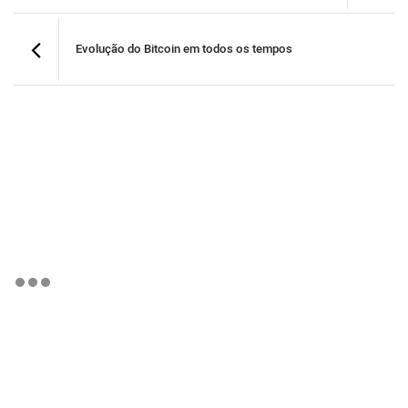
Evolução do Bitcoin em todos os tempos
BTCBRL Cotação
por TradingVie