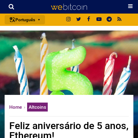
Português
português (BR)
english
español
français
italiano
deutsch
日本語
中文
Home
Altcoins
русский
한국어
Feliz aniversário de 5 anos,
العربية
Ethereum!
ไทย