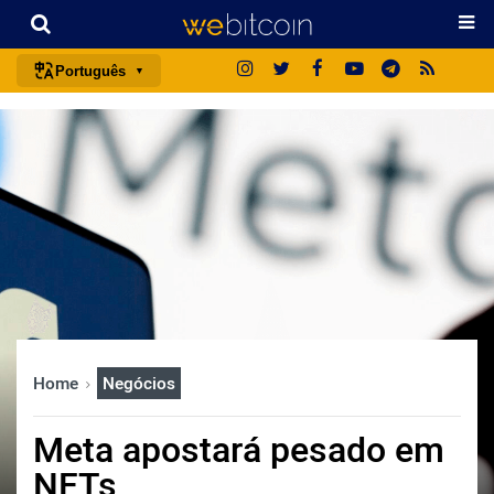
Português
português (BR)
english
español
français
italiano
deutsch
日本語
中文
Home
Negócios
русский
한국어
Meta apostará pesado em
العربية
NFTs
ไทย