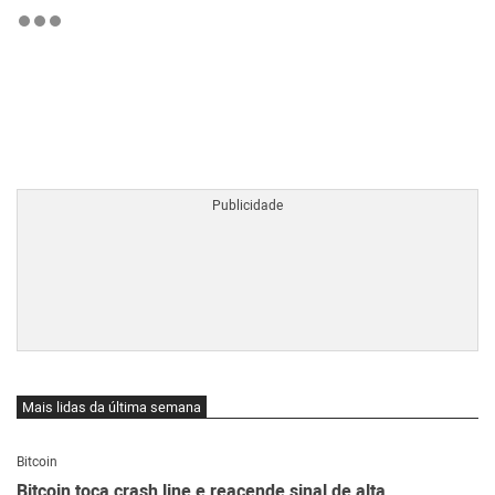
BTCBRL Cotação
por TradingVie
Mais lidas da última semana
Bitcoin
Bitcoin toca crash line e reacende sinal de alta