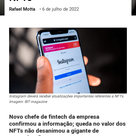
Rafael Motta
•
6 de julho de 2022
ქართული
polski
vietnamese
Instagram deverá receber atualizações importantes referentes a NFTs.
Imagem: BIT magazine
Novo chefe de fintech da empresa
confirmou a informação; queda no valor dos
NFTs não desanimou a gigante de