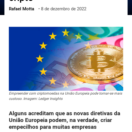
Rafael Motta
•
8 de dezembro de 2022
ქართული
polski
vietnamese
Empreender com criptomoedas na União Europeia pode tornar-se mais
custoso. Imagem: Ledger Insights
Alguns acreditam que as novas diretivas da
União Europeia podem, na verdade, criar
empecilhos para muitas empresas