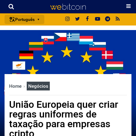
Português
português (BR)
english
español
français
italiano
deutsch
Home
Negócios
日本語
中文
União Europeia quer criar
русский
regras uniformes de
한국어
taxação para empresas
العربية
cripto
ไทย