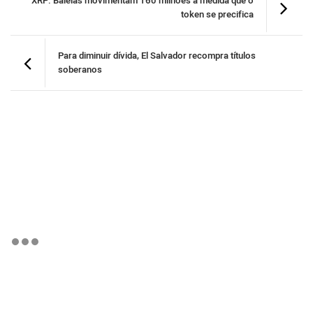
XRP: Baleias movimentam 160 milhões a medida que o
token se precifica
Para diminuir dívida, El Salvador recompra títulos
soberanos