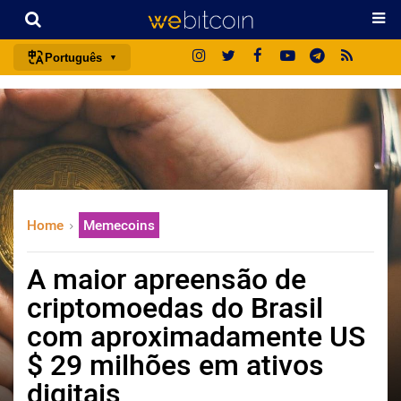
Português
português (BR)
english
español
français
italiano
Home
Memecoins
deutsch
日本語
A maior apreensão de
中文
criptomoedas do Brasil
русский
com aproximadamente US
한국어
$ 29 milhões em ativos
العربية
digitais
ไทย