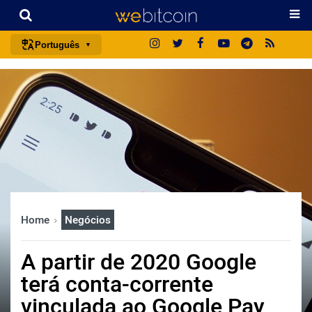
Português
português (BR)
english
español
français
italiano
deutsch
日本語
Home
Negócios
中文
русский
A partir de 2020 Google
한국어
terá conta-corrente
العربية
vinculada ao Google Pay
ไทย