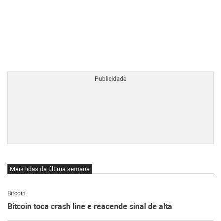
BTCBRL Cotação
por TradingVie
Mais lidas da última semana
Bitcoin
Bitcoin toca crash line e reacende sinal de alta