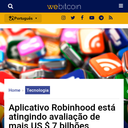
Português
português (BR)
english
español
français
italiano
deutsch
日本語
Home
Tecnologia
中文
русский
Aplicativo Robinhood está
한국어
atingindo avaliação de
العربية
mais US $ 7 bilhões
ไทย