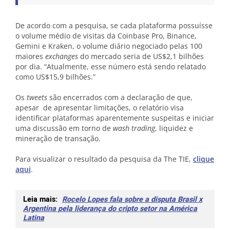
De acordo com a pesquisa, se cada plataforma possuísse
o volume médio de visitas da Coinbase Pro, Binance,
Gemini e Kraken, o volume diário negociado pelas 100
maiores
exchanges
do mercado seria de US$2,1 bilhões
por dia. “Atualmente, esse número está sendo relatado
como US$15,9 bilhões.”
Os
tweets
são encerrados com a declaração de que,
apesar de apresentar limitações, o relatório visa
identificar plataformas aparentemente suspeitas e iniciar
uma discussão em torno de
wash trading
, liquidez e
mineração de transação.
Para visualizar o resultado da pesquisa da The TIE,
clique
aqui
.
Leia mais:
Rocelo Lopes fala sobre a disputa Brasil x
Argentina pela liderança do cripto setor na América
Latina