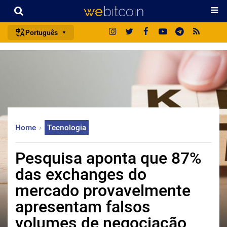
Português
português (BR)
english
español
français
italiano
Home
Tecnologia
deutsch
日本語
Pesquisa aponta que 87%
中文
das exchanges do
русский
mercado provavelmente
한국어
apresentam falsos
العربية
volumes de negociação
ไทย