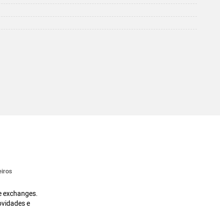
iros
 e exchanges.
ovidades e