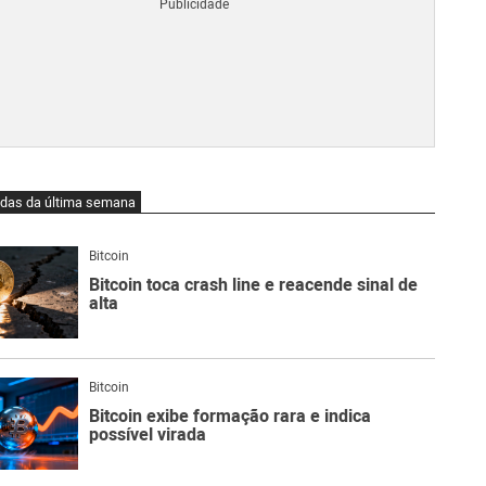
Blo
O
qu
é
Lig
Ne
do
Bit
O
idas da última semana
qu
são
Ato
Bitcoin
Sw
Bitcoin toca crash line e reacende sinal de
alta
Bitcoin
Bitcoin exibe formação rara e indica
possível virada