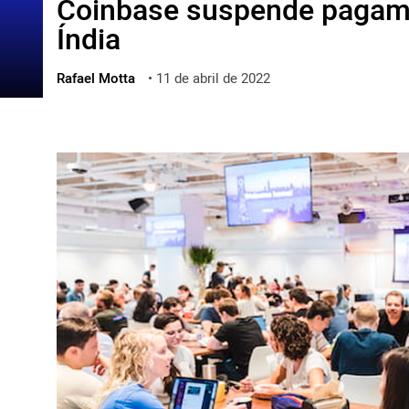
Coinbase suspende pagame
ไทย
Índia
ქართული
polski
Rafael Motta
•
11 de abril de 2022
vietnamese