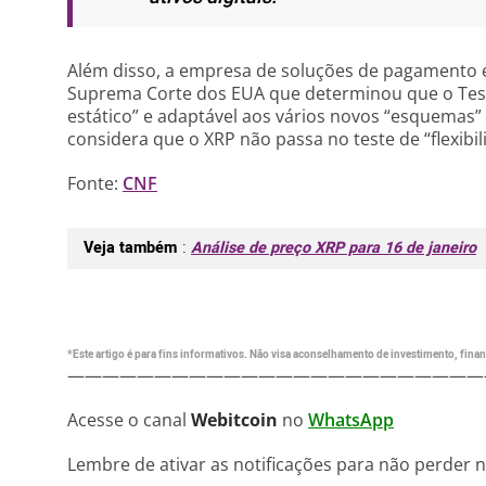
Além disso, a empresa de soluções de pagamento
Suprema Corte dos EUA que determinou que o Teste
estático” e adaptável aos vários novos “esquemas”
considera que o XRP não passa no teste de “flexibil
Fonte:
CNF
Veja também
:
Análise de preço XRP para 16 de janeiro
*Este artigo é para fins informativos. Não visa aconselhamento de investimento, financ
————————————————————————
Acesse o canal
Webitcoin
no
WhatsApp
Lembre de ativar as notificações para não perder 