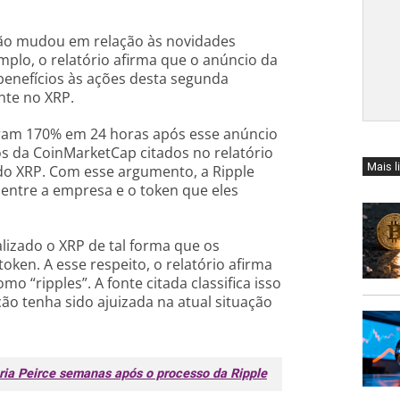
não mudou em relação às novidades
emplo, o relatório afirma que o anúncio da
enefícios às ações desta segunda
nte no XRP.
ram 170% em 24 horas após esse anúncio
s da CoinMarketCap citados no relatório
Mais l
o XRP. Com esse argumento, a Ripple
 entre a empresa e o token que eles
lizado o XRP de tal forma que os
ken. A esse respeito, o relatório afirma
mo “ripples”. A fonte citada classifica isso
ção tenha sido ajuizada na atual situação
ria Peirce semanas após o processo da Ripple