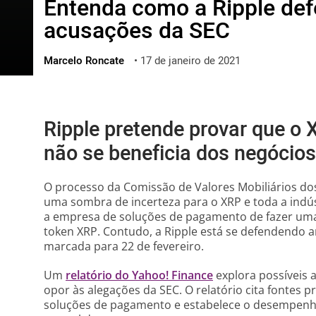
Entenda como a Ripple de
ไทย
acusações da SEC
ქართული
polski
Marcelo Roncate
•
17 de janeiro de 2021
vietnamese
Ripple pretende provar que o 
não se beneficia dos negóci
O processo da Comissão de Valores Mobiliários dos
uma sombra de incerteza para o XRP e toda a indú
a empresa de soluções de pagamento de fazer uma 
token XRP. Contudo, a Ripple está se defendendo 
marcada para 22 de fevereiro.
Um
relatório do Yahoo! Finance
explora possíveis 
opor às alegações da SEC. O relatório cita fontes 
soluções de pagamento e estabelece o desempenh