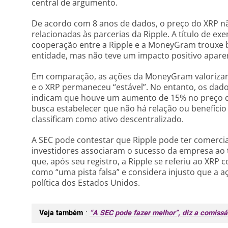
central de argumento.
De acordo com 8 anos de dados, o preço do XRP 
relacionadas às parcerias da Ripple. A título de ex
cooperação entre a Ripple e a MoneyGram trouxe b
entidade, mas não teve um impacto positivo apare
Em comparação, as ações da MoneyGram valoriza
e o XRP permaneceu “estável”. No entanto, os dado
indicam que houve um aumento de 15% no preço d
busca estabelecer que não há relação ou benefício
classificam como ativo descentralizado.
A SEC pode contestar que Ripple pode ter comercia
investidores associaram o sucesso da empresa ao to
que, após seu registro, a Ripple se referiu ao XRP co
como “uma pista falsa” e considera injusto que a a
política dos Estados Unidos.
Veja também
:
“A SEC pode fazer melhor”, diz a comissá