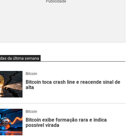
Blo
O
qu
é
Lig
Ne
do
Bit
O
idas da última semana
qu
são
Ato
Bitcoin
Sw
Bitcoin toca crash line e reacende sinal de
alta
Bitcoin
Bitcoin exibe formação rara e indica
possível virada