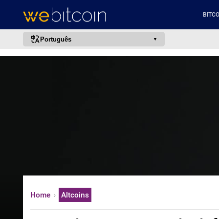
BITCO
Português
português (BR)
english
español
français
italiano
deutsch
日本語
中文
русский
Home
Altcoins
한국어
العربية