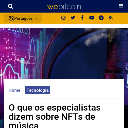
Português
português (BR)
english
español
français
italiano
deutsch
日本語
Home
Tecnologia
中文
русский
O que os especialistas
한국어
dizem sobre NFTs de
العربية
música
ไทย