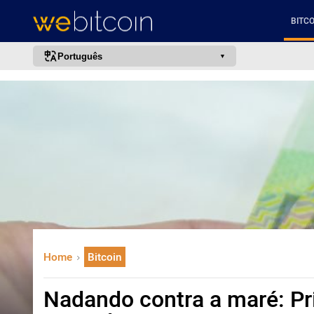
BITCO
Português
português (BR)
english
español
français
italiano
deutsch
日本語
中文
Home
Bitcoin
русский
한국어
Nadando contra a maré: Pr
العربية