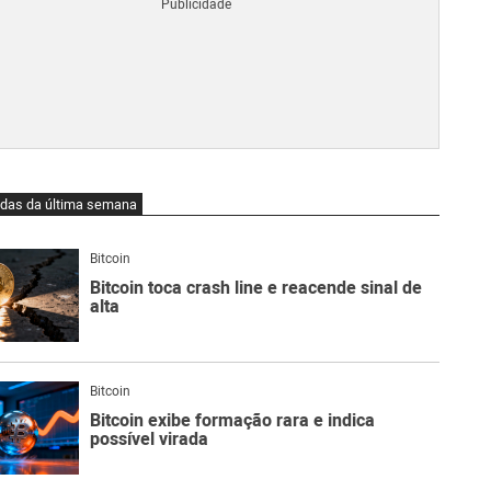
Blo
O
qu
é
Lig
Ne
do
Bit
O
idas da última semana
qu
são
Ato
Bitcoin
Sw
Bitcoin toca crash line e reacende sinal de
alta
Bitcoin
Bitcoin exibe formação rara e indica
possível virada