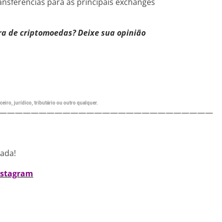
ansferências para as principais exchanges
ra de criptomoedas? Deixe sua opinião
eiro, jurídico, tributário ou outro qualquer.
———————————————————————————
nada!
nstagram