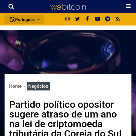
Português
português (BR)
english
español
français
italiano
deutsch
Home
Negócios
日本語
中文
Partido político opositor
русский
sugere atraso de um ano
한국어
na lei de criptomoeda
العربية
tributária da Coreia do Sul
ไทย