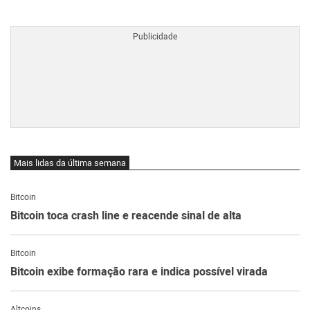
BTCBRL Cotação
por TradingVie
Mais lidas da última semana
Bitcoin
Bitcoin toca crash line e reacende sinal de alta
Bitcoin
Bitcoin exibe formação rara e indica possível virada
Altcoins