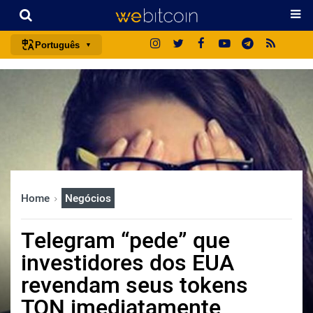
Português
português (BR)
english
español
français
italiano
deutsch
Home
Negócios
日本語
中文
Telegram “pede” que
русский
investidores dos EUA
한국어
revendam seus tokens
العربية
TON imediatamente
ไทย