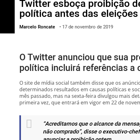
Twitter esboça proibição 
ไทย
política antes das eleiçõe
ქართული
polski
Marcelo Roncate
•
17 de novembro de 2019
vietnamese
O Twitter anunciou que sua pr
política incluirá referências a
O site de mídia social também disse que os anúnc
determinados resultados em causas políticas e soci
mês passado, mas na sexta-feira divulgou mais deta
primeira vez, que entrará em vigor em 22 de nove
“Acreditamos que o alcance da mensag
não comprado”, disse o executivo-chefe
anunciar a proibição ontem.