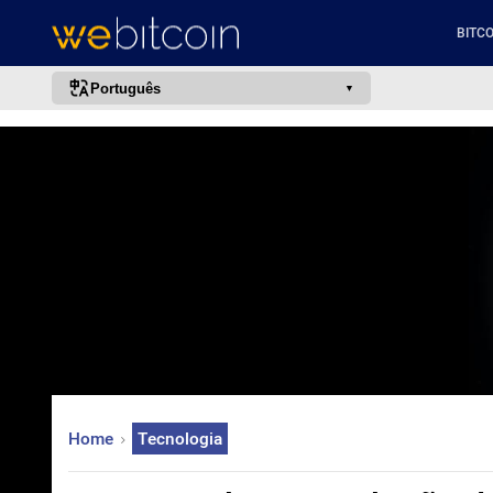
BITCO
Português
português (BR)
english
español
français
italiano
deutsch
日本語
中文
русский
Home
Tecnologia
한국어
العربية