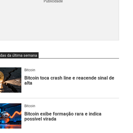
Blo
O
qu
é
Lig
Ne
do
Bit
O
idas da última semana
qu
são
Ato
Bitcoin
Sw
Bitcoin toca crash line e reacende sinal de
alta
Bitcoin
Bitcoin exibe formação rara e indica
possível virada