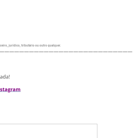
eiro, jurídico, tributário ou outro qualquer.
———————————————————————————
nada!
nstagram