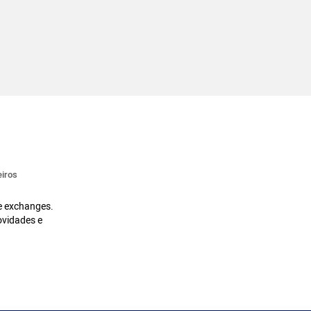
iros
 e exchanges.
ovidades e