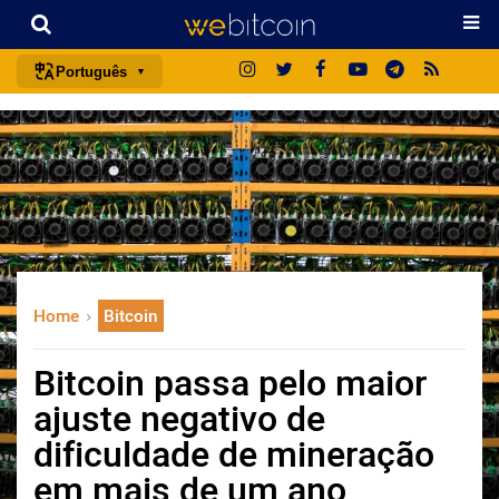
Português
português (BR)
english
español
français
italiano
deutsch
Home
Bitcoin
日本語
中文
Bitcoin passa pelo maior
русский
ajuste negativo de
한국어
dificuldade de mineração
العربية
em mais de um ano
ไทย