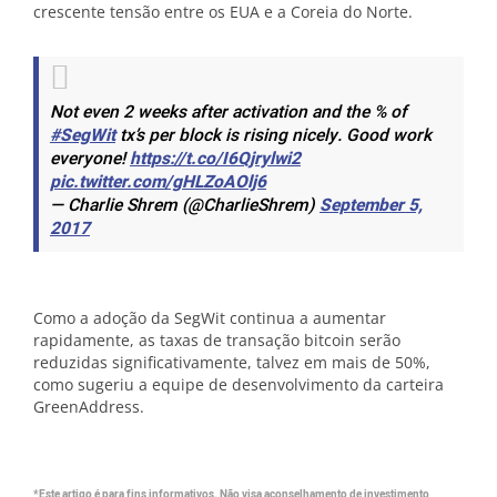
crescente tensão entre os EUA e a Coreia do Norte.
Not even 2 weeks after activation and the % of
#SegWit
tx’s per block is rising nicely. Good work
everyone!
https://t.co/I6Qjrylwi2
pic.twitter.com/gHLZoAOlj6
— Charlie Shrem (@CharlieShrem)
September 5,
2017
Como a adoção da SegWit continua a aumentar
rapidamente, as taxas de transação bitcoin serão
reduzidas significativamente, talvez em mais de 50%,
como sugeriu a equipe de desenvolvimento da carteira
GreenAddress.
*Este artigo é para fins informativos. Não visa aconselhamento de investimento,