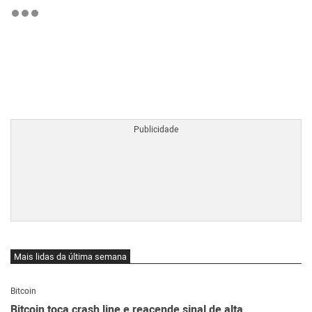
BTCBRL Cotação
por TradingVie
Mais lidas da última semana
Bitcoin
Bitcoin toca crash line e reacende sinal de alta