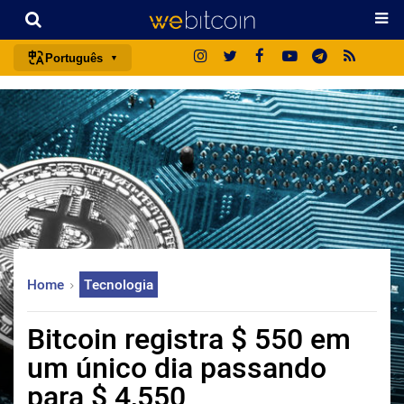
Português
português (BR)
english
español
français
italiano
deutsch
日本語
Home
Tecnologia
中文
русский
Bitcoin registra $ 550 em
한국어
um único dia passando
العربية
para $ 4,550
ไทย