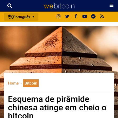
Português
português (BR)
english
español
français
italiano
deutsch
日本語
Home
Bitcoin
中文
русский
Esquema de pirâmide
한국어
chinesa atinge em cheio o
العربية
bitcoin
ไทย