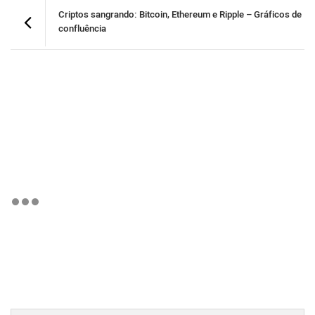
Criptos sangrando: Bitcoin, Ethereum e Ripple – Gráficos de
confluência
BTCBRL Cotação
por TradingVie