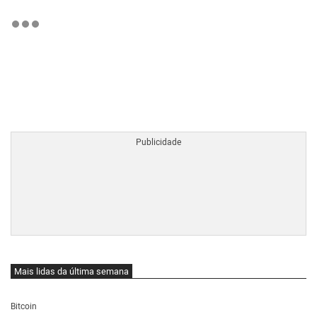
BTCBRL Cotação
por TradingVie
Mais lidas da última semana
Bitcoin