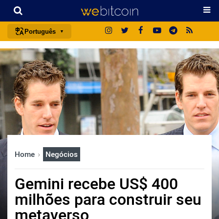
Português
português (BR)
english
español
français
italiano
deutsch
日本語
Home
Negócios
中文
русский
Gemini recebe US$ 400
한국어
milhões para construir seu
العربية
metaverso
ไทย