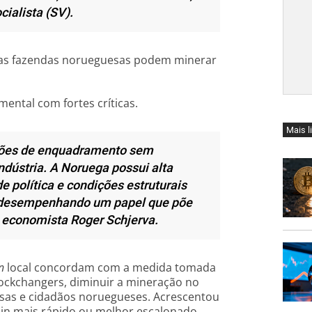
ialista (SV).
, as fazendas norueguesas podem minerar
ental com fortes críticas.
Mais l
dições de enquadramento sem
ndústria. A Noruega possui alta
e política e condições estruturais
á desempenhando um papel que põe
o economista Roger Schjerva.
n
local concordam com a medida tomada
ockchangers, diminuir a mineração no
resas e cidadãos noruegueses. Acrescentou
in mais rápido ou melhor escalonado.