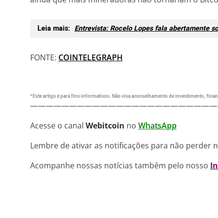
Leia mais:
Entrevista: Rocelo Lopes fala abertamente s
FONTE:
COINTELEGRAPH
*Este artigo é para fins informativos. Não visa aconselhamento de investimento, financ
————————————————————————
Acesse o canal
Webitcoin
no
WhatsApp
Lembre de ativar as notificações para não perder 
Acompanhe nossas notícias também pelo nosso
I