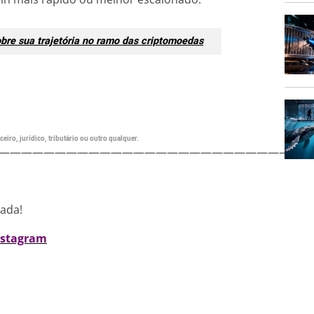
obre sua trajetória no ramo das criptomoedas
eiro, jurídico, tributário ou outro qualquer.
———————————————————————————
nada!
nstagram