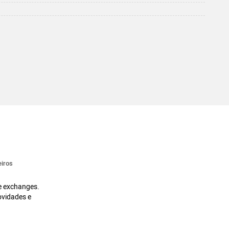
iros
 e exchanges.
ovidades e