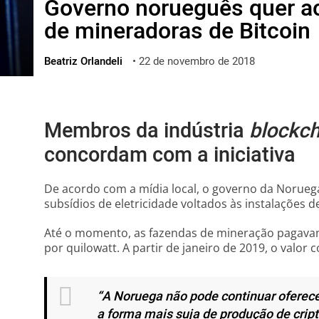
Governo norueguês quer a
ไทย
de mineradoras de Bitcoin
ქართული
polski
Beatriz Orlandeli
•
22 de novembro de 2018
vietnamese
Membros da indústria
blockch
concordam com a iniciativa
De acordo com a mídia local, o governo da Norue
subsídios de eletricidade voltados às instalações d
Até o momento, as fazendas de mineração pagava
por quilowatt. A partir de janeiro de 2019, o valor
“A Noruega não pode continuar oferece
a forma mais suja de produção de cri