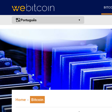
BITCO
Português
português (BR)
english
español
français
italiano
deutsch
日本語
中文
русский
Home
Bitcoin
한국어
العربية