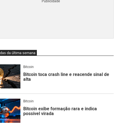
Blo
O
qu
é
Lig
Ne
do
Bit
O
idas da última semana
qu
são
Ato
Bitcoin
Sw
Bitcoin toca crash line e reacende sinal de
alta
Bitcoin
Bitcoin exibe formação rara e indica
possível virada