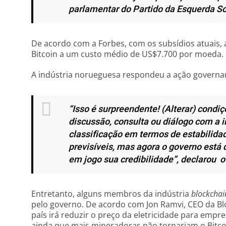
parlamentar do Partido da Esquerda Soc
De acordo com a Forbes, com os subsídios atuais
Bitcoin a um custo médio de US$7.700 por moeda.
A indústria norueguesa respondeu a ação governam
“Isso é surpreendente! (Alterar) con
discussão, consulta ou diálogo com a i
classificação em termos de estabilidad
previsíveis, mas agora o governo est
em jogo sua credibilidade”
, declarou 
Entretanto, alguns membros da indústria
blockchai
pelo governo. De acordo com Jon Ramvi, CEO da Bl
país irá reduzir o preço da eletricidade para emp
ainda que mais mineradoras não tornariam o Bitco