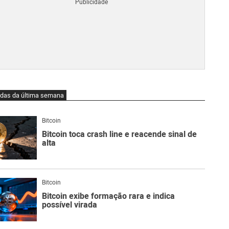
Blo
O
qu
é
Lig
Ne
do
Bit
O
idas da última semana
qu
são
Ato
Bitcoin
Sw
Bitcoin toca crash line e reacende sinal de
alta
Bitcoin
Bitcoin exibe formação rara e indica
possível virada