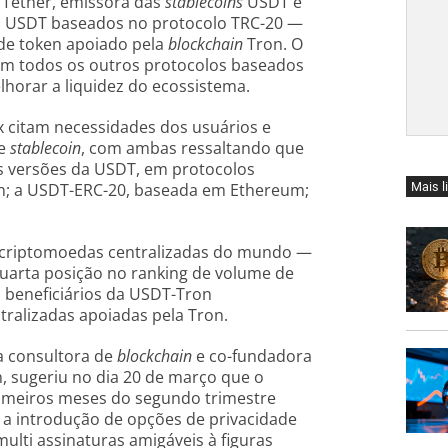
 Tether, emissora das
stablecoins
USDT e
s USDT baseados no protocolo TRC-20 —
de token apoiado pela
blockchain
Tron. O
com todos os outros protocolos baseados
lhorar a liquidez do ecossistema.
x citam necessidades dos usuários e
de
stablecoin
, com ambas ressaltando que
s versões da USDT, em protocolos
Mais l
in; a USDT-ERC-20, baseada em Ethereum;
criptomoedas centralizadas do mundo —
quarta posição no ranking de volume de
s beneficiários da USDT-Tron
ralizadas apoiadas pela Tron.
a consultora de
blockchain
e co-fundadora
, sugeriu no dia 20 de março que o
rimeiros meses do segundo trimestre
 a introdução de opções de privacidade
ulti assinaturas amigáveis à figuras