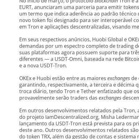
No início de março, o protocolo
blockchain
Tron e a
EURT, anunciaram uma parceria para emitir token
um termo que indica aderência ao padrão técnico 
novo token foi designado para ser interoperável 
em Tron e aplicações descentralizadas, visando me
Em seus respectivos anúncios, Huobi Global e OKE
demandas por um espectro completo de trading 
suas plataformas agora possuem suporte para trê
diferentes — a USDT-Omni, baseada na rede Bitco
e a nova USDT-Tron.
OKEx e Huobi estão entre as maiores
exchanges
de 
garantindo, respectivamente, a terceira e décima 
troca diário, tendo Tron e Tether enfatizado que o
provavelmente serão traders das
exchanges
descent
Em outros desenvolvimentos relatados pela Tron, 
do projeto IamDescentralized.org, Misha Lederman
lançamento da USDT-Tron está prevista para os p
deste ano. Outros desenvolvimentos relatados são
do token TRX, além da gestão de contas e sistema m