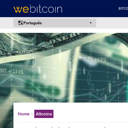
BITCO
Português
português (BR)
english
español
français
italiano
deutsch
日本語
中文
русский
Home
Altcoins
한국어
العربية