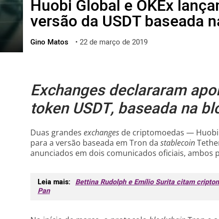
Huobi Global e OKEx lança
ไทย
versão da USDT baseada n
ქართული
polski
Gino Matos
•
22 de março de 2019
vietnamese
Exchanges declararam apoi
token USDT, baseada na bl
Duas grandes
exchanges
de criptomoedas — Huobi 
para a versão baseada em Tron da
stablecoin
Tethe
anunciados em dois comunicados oficiais, ambos p
Leia mais:
Bettina Rudolph e Emílio Surita citam crip
Pan