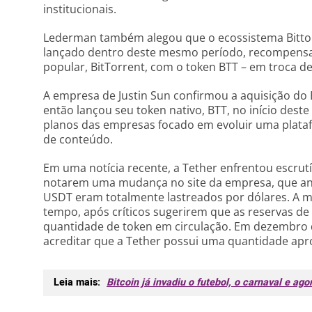
institucionais.
Lederman também alegou que o ecossistema Bittor
lançado dentro deste mesmo período, recompensan
popular, BitTorrent, com o token BTT – em troca 
A empresa de Justin Sun confirmou a aquisição do 
então lançou seu token nativo, BTT, no início dest
planos das empresas focado em evoluir uma plataf
de conteúdo.
Em uma notícia recente, a Tether enfrentou escrutí
notarem uma mudança no site da empresa, que an
USDT eram totalmente lastreados por dólares. A mo
tempo, após críticos sugerirem que as reservas d
quantidade de token em circulação. Em dezembro
acreditar que a Tether possui uma quantidade apro
Leia mais:
Bitcoin já invadiu o futebol, o carnaval e ago