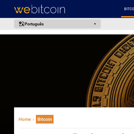
BITCO
Português
português (BR)
english
español
français
italiano
deutsch
日本語
中文
русский
Home
Bitcoin
한국어
العربية