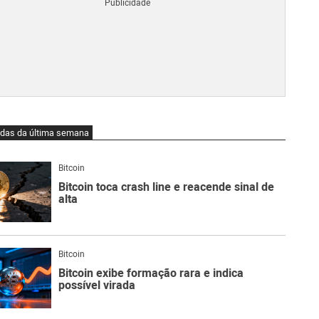
Blo
O
qu
é
Lig
Ne
do
Bit
O
idas da última semana
qu
são
Ato
Bitcoin
Sw
Bitcoin toca crash line e reacende sinal de
alta
Bitcoin
Bitcoin exibe formação rara e indica
possível virada