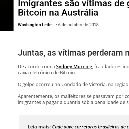
Imigrantes são vítimas de
ไทย
Bitcoin na Austrália
ქართული
polski
Washington Leite
•
6 de outubro de 2018
vietnamese
Juntas, as vítimas perderam 
De acordo com a
Sydney Morning
, fraudadores in
caixa eletrônico de Bitcoin.
O golpe ocorreu no Condado de Victoria, na região 
Aparentemente, os malfeitores se passavam por co
imigrantes a pagar a quantia sob a penalidade de s
Leia mais:
Cade ouve corretoras brasileiras de