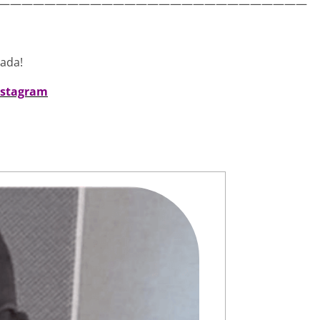
———————————————————————————
nada!
nstagram