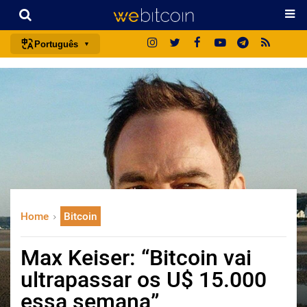
Português
português (BR)
english
español
français
italiano
deutsch
日本語
Home
Bitcoin
中文
русский
Max Keiser: “Bitcoin vai
한국어
ultrapassar os U$ 15.000
العربية
essa semana”
ไทย